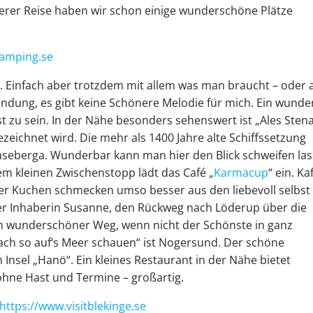
erer Reise haben wir schon einige wunderschöne Plätze
camping.se
t. Einfach aber trotzdem mit allem was man braucht – oder 
randung, es gibt keine Schönere Melodie für mich. Ein wunde
t zu sein. In der Nähe besonders sehenswert ist „Ales Stena
eichnet wird. Die mehr als 1400 Jahre alte Schiffssetzung
Kåseberga. Wunderbar kann man hier den Blick schweifen la
m kleinen Zwischenstopp lädt das Café „
Karmacup
“ ein. Ka
er Kuchen schmecken umso besser aus den liebevoll selbst
der Inhaberin Susanne, den Rückweg nach Löderup über die
Ein wunderschöner Weg, wenn nicht der Schönste in ganz
ach so auf‘s Meer schauen“ ist Nogersund. Der schöne
 Insel „Hanö“. Ein kleines Restaurant in der Nähe bietet
 ohne Hast und Termine – großartig.
https://www.visitblekinge.se