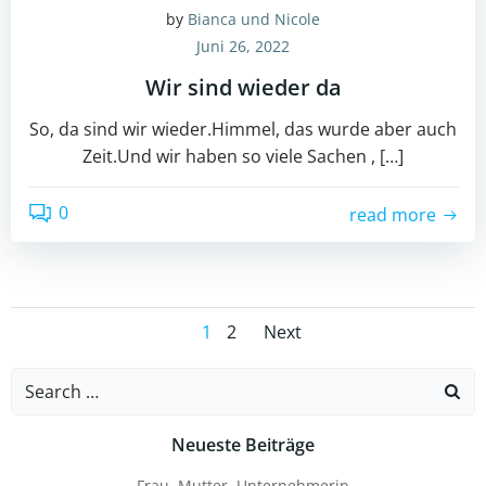
by
Bianca und Nicole
Juni 26, 2022
Wir sind wieder da
So, da sind wir wieder.Himmel, das wurde aber auch
Zeit.Und wir haben so viele Sachen , […]
0
read more
Posts
Posts
Page
Page
1
2
Next
navigation
navigation
Search
for:
Neueste Beiträge
Frau, Mutter, Unternehmerin