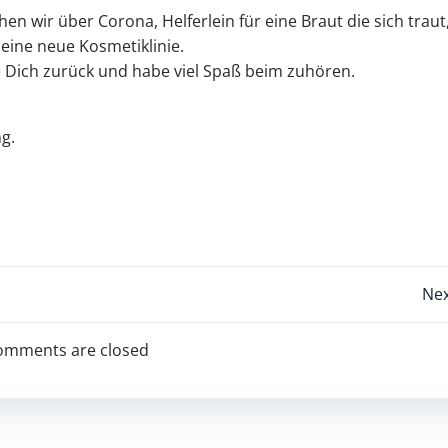
La
en wir über Corona, Helferlein für eine Braut die sich traut
zu
eine neue Kosmetiklinie.
re
e Dich zurück und habe viel Spaß beim zuhören.
g.
Post
Nex
navigation
omments are closed