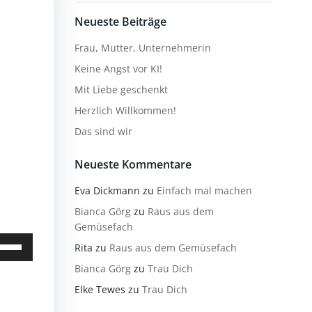
Neueste Beiträge
Frau, Mutter, Unternehmerin
Keine Angst vor KI!
Mit Liebe geschenkt
Herzlich Willkommen!
Das sind wir
Neueste Kommentare
Eva Dickmann
zu
Einfach mal machen
Bianca Görg
zu
Raus aus dem
Gemüsefach
iltasten
Rita
zu
Raus aus dem Gemüsefach
ch/Runter
Bianca Görg
zu
Trau Dich
nutzen,
Elke Tewes
zu
Trau Dich
m
e