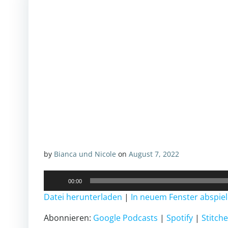
by
Bianca und Nicole
on
August 7, 2022
Audio-
00:00
Player
Datei herunterladen
|
In neuem Fenster abspie
Abonnieren:
Google Podcasts
|
Spotify
|
Stitche