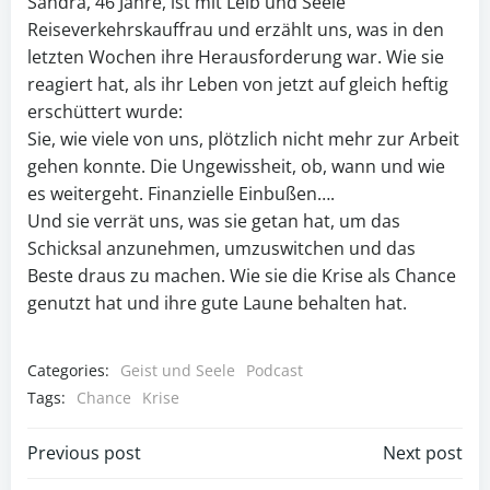
Sandra, 46 Jahre, ist mit Leib und Seele
Reiseverkehrskauffrau und erzählt uns, was in den
letzten Wochen ihre Herausforderung war. Wie sie
reagiert hat, als ihr Leben von jetzt auf gleich heftig
erschüttert wurde:
Sie, wie viele von uns, plötzlich nicht mehr zur Arbeit
gehen konnte. Die Ungewissheit, ob, wann und wie
es weitergeht. Finanzielle Einbußen….
Und sie verrät uns, was sie getan hat, um das
Schicksal anzunehmen, umzuswitchen und das
Beste draus zu machen. Wie sie die Krise als Chance
genutzt hat und ihre gute Laune behalten hat.
Categories:
Geist und Seele
Podcast
Tags:
Chance
Krise
Post
Post
Previous post
Next post