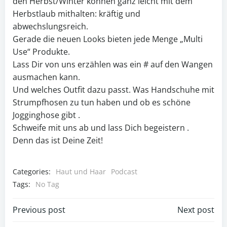
den Herbst/Winter können ganz leicht mit dem
Herbstlaub mithalten: kräftig und
abwechslungsreich.
Gerade die neuen Looks bieten jede Menge „Multi
Use“ Produkte.
Lass Dir von uns erzählen was ein # auf den Wangen
ausmachen kann.
Und welches Outfit dazu passt. Was Handschuhe mit
Strumpfhosen zu tun haben und ob es schöne
Jogginghose gibt .
Schweife mit uns ab und lass Dich begeistern .
Denn das ist Deine Zeit!
Categories:
Haut und Haar
Podcast
Tags:
No Tag
Post
Post
Previous post
Next post